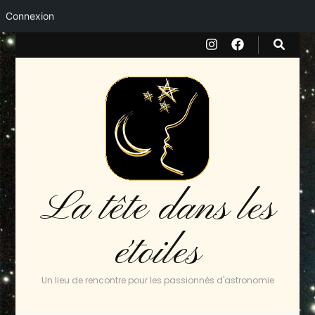
Connexion
La tête dans les
étoiles
Un lieu de rencontre pour les passionnés d'astronomie