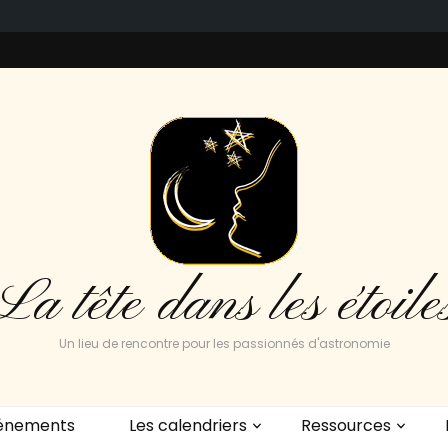
La tête dans les étoile
Un lieu de rencontre pour les passionnés d'astronomie
énements
Les calendriers
Ressources