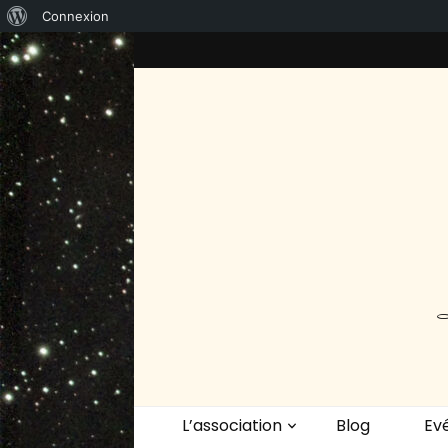
À
Connexion
propos
de
WordPress
L’association
Blog
Ev