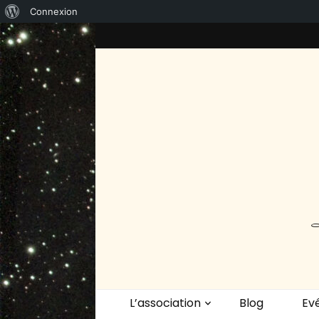
À
Connexion
propos
de
WordPress
L’association
Blog
Ev