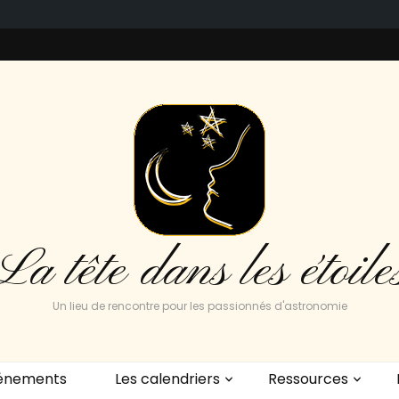
La tête dans les étoile
Un lieu de rencontre pour les passionnés d'astronomie
énements
Les calendriers
Ressources